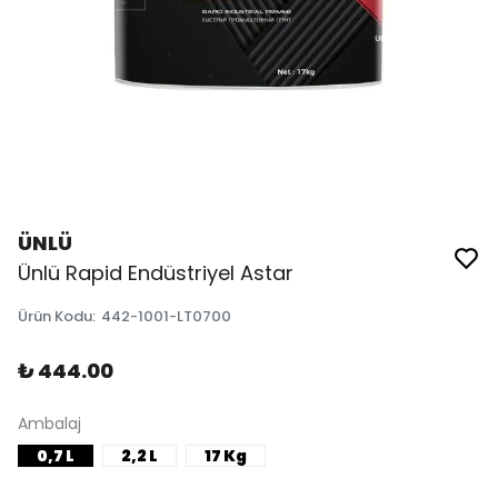
ÜNLÜ
Ünlü Rapid Endüstriyel Astar
Ürün Kodu
:
442-1001-LT0700
₺ 444.00
Ambalaj
0,7 L
2,2 L
17 Kg