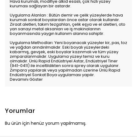
Hava kurumalı, modifiye alkid esaslı, çok hızlı yüzey
kuruması sağlayan bir astardır.
Uygulama Alanları : Bütün demir ve çelik yüzeylerde hava
kurumalı sonkat boyalardan önce astar olarak kullanılır.
Ziraat aletleri, takım tezgahları, çelik eşya ve el aletleri, oto
yan sanayi metal aksanları ve iş makinalarının
boyanmasında yaygın kullanım alanına sahiptir.
Uygulama Methodları: Yeni boyanacak yüzeyler kir, pas, toz
ve yağdan arındırılmalıdır. Eski boyalı yüzeylerdeki
kabarmış, gevşek, eski boyalar kazınmalı ve tüm yüzey
zımparalanmalıdır. Uygulama yüzeyi temiz ve kuru
olmalıdır. Ünlü Rapid Endüstriyel Astar, Endüstriyel Tiner
(941-0411) ile inceltildikten sonra sprey olarak uygulanır.
Zımpara yapılarak veya yapılmadan üzerine Ünlü Rapid
Endüstriyel Sonkat Boya uygulaması yapılır.
Devamını Göster
Yorumlar
Bu ürün için henüz yorum yapılmamış.