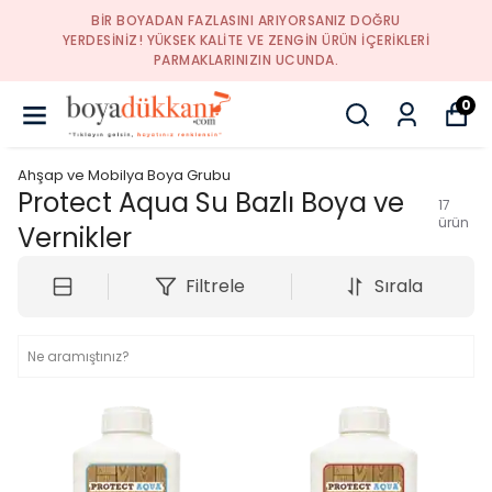
BIR BOYADAN FAZLASINI ARIYORSANIZ DOĞRU
YERDESINIZ! YÜKSEK KALITE VE ZENGIN ÜRÜN IÇERIKLERI
PARMAKLARINIZIN UCUNDA.
0
Ahşap ve Mobilya Boya Grubu
Protect Aqua Su Bazlı Boya ve
17
ürün
Vernikler
Filtrele
Sırala