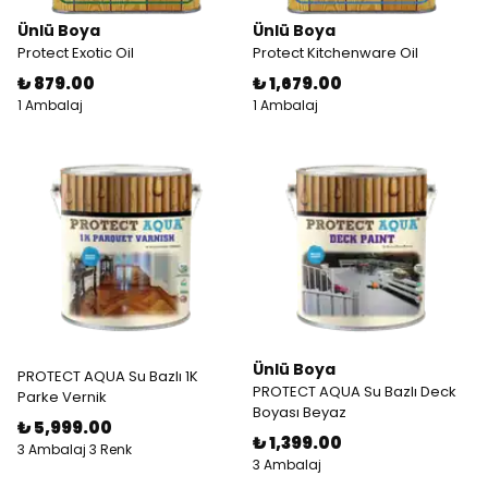
Ünlü Boya
Ünlü Boya
Protect Exotic Oil
Protect Kitchenware Oil
₺ 879.00
₺ 1,679.00
1 Ambalaj
1 Ambalaj
Ünlü Boya
PROTECT AQUA Su Bazlı 1K
PROTECT AQUA Su Bazlı Deck
Parke Vernik
Boyası Beyaz
₺ 5,999.00
₺ 1,399.00
3 Ambalaj 3 Renk
3 Ambalaj