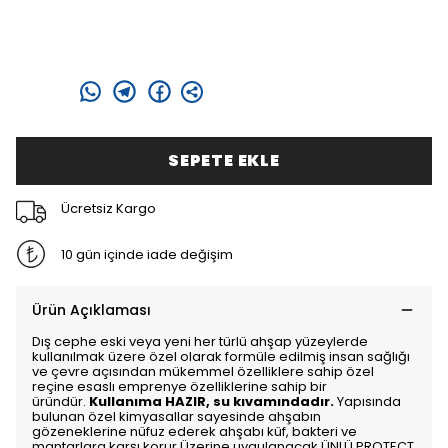
Paylaş
:
SEPETE EKLE
Ücretsiz Kargo
10 gün içinde iade değişim
Ürün Açıklaması
Dış cephe eski veya yeni her türlü ahşap yüzeylerde
kullanılmak üzere özel olarak formüle edilmiş insan sağlığı
ve çevre açısından mükemmel özelliklere sahip özel
reçine esaslı emprenye özelliklerine sahip bir
üründür.
Kullanıma HAZIR, su kıvamındadır.
Yapısında
bulunan özel kimyasallar sayesinde ahşabın
gözeneklerine nüfuz ederek ahşabı küf, bakteri ve
mantarlara karşı korur.Üzerine uygulanacak ÜNLÜ PROTECT