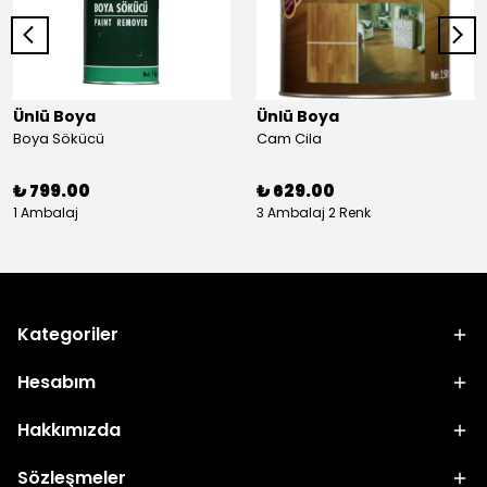
Ünlü Boya
Ünlü Boya
Boya Sökücü
Cam Cila
₺ 799.00
₺ 629.00
1 Ambalaj
3 Ambalaj 2 Renk
Kategoriler
Hesabım
Hakkımızda
Sözleşmeler