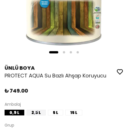
ÜNLÜ BOYA
PROTECT AQUA Su Bazlı Ahşap Koruyucu
₺ 749.00
Ambalaj
0,9 L
2,5 L
5 L
15 L
Grup