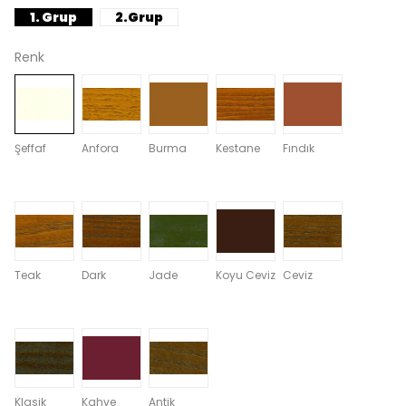
1. Grup
2.Grup
Renk
Şeffaf
Anfora
Burma
Kestane
Fındık
Teak
Dark
Jade
Koyu Ceviz
Ceviz
Klasik
Kahve
Antik